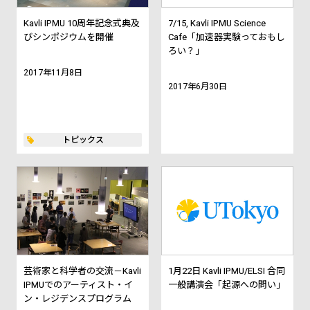
Kavli IPMU 10周年記念式典及
7/15, Kavli IPMU Science
びシンポジウムを開催
Cafe「加速器実験っておもし
ろい？」
2017年11月8日
2017年6月30日
トピックス
芸術家と科学者の交流－Kavli
1月22日 Kavli IPMU/ELSI 合同
IPMUでのアーティスト・イ
一般講演会「起源への問い」
ン・レジデンスプログラム