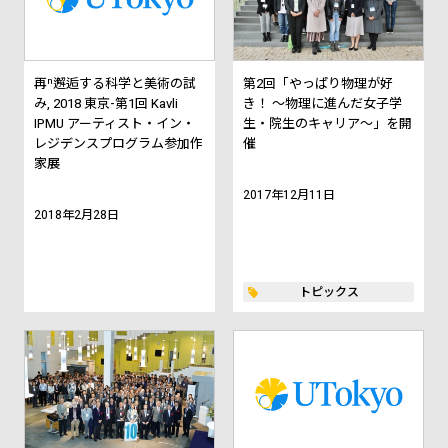
n
再
邂逅する科学と美術の試
第2回「やっぱり物理が好
み, 2018 東京-第1回 Kavli
き！ ～物理に進んだ女子学
IPMU アーティスト・イン・
生・院生のキャリア～」を開
レジデンスプログラム参加作
催
家展
2017年12月11日
2018年2月28日
トピックス