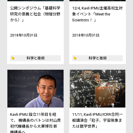
公開シンポジウム「基礎科学
12/4, Kavli IPMU主催高校生対
研究の意義と社会（物理分野
象イベント「Meet the
から）」
Scientists！ 」
2018年10月31日
2018年10月31日
科学と技術
科学と技術
Kavli IPMU 設立11年目を経
11/11, Kavli IPMU/ICRR合同一
て、 機構長のバトンは村山斉
般講演会「粒子、宇宙現象ま
初代機構長から大栗博司 新
たは数学世界」
機構長へ