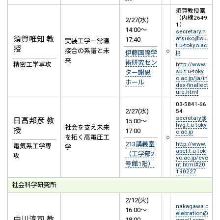
須賀教授室
（内線2649
2/27(水)
1）
14:00～
secretary.n
須賀唯知 教
atsuko@su.
17:40
実装工学―常温
t.u-tokyo.ac.
授
接合の系譜と未
○
jp
伊藤国際学
来
術研究セン
精密工学専攻
http://www.
su.t.u-toky
ター謝恩
o.ac.jp/ja/in
ホール
dex-finallect
ure.html
03-5841-66
2/27(水)
54
secretary@
日髙邦彦 教
15:00～
hvg.t.u-toky
社会を支え未来
授
17:00
o.ac.jp
を拓く高電圧工
○
213講義室
http://www.
電気系工学専
学
apet.t.u-tok
（工学部2
攻
yo.ac.jp/eve
号館1階）
nt.html#20
190227
社会科学研究所
2/12(火)
nakagawa.c
16:00～
elebration@
中川淳司 教
18:00