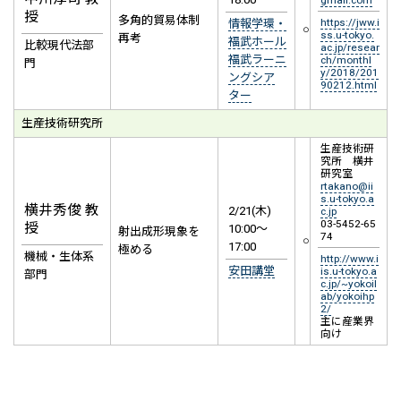
gmail.com
授
多角的貿易体制
https://jww.i
情報学環・
○
ss.u-tokyo.
再考
福武ホール
比較現代法部
ac.jp/resear
福武ラーニ
ch/monthl
門
y/2018/201
ングシア
90212.html
ター
生産技術研究所
生産技術研
究所 横井
研究室
rtakano@ii
s.u-tokyo.a
横井秀俊 教
2/21(木)
c.jp
03-5452-65
授
10:00～
射出成形現象を
74
○
17:00
極める
機械・生体系
http://www.i
安田講堂
is.u-tokyo.a
部門
c.jp/~yokoil
ab/yokoihp
2/
主に産業界
向け