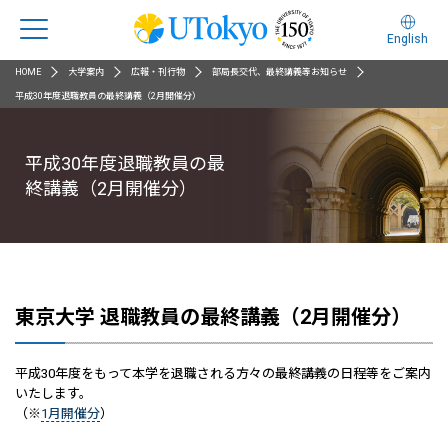
English
HOME
大学案内
広報・刊行物
部局長交代、最終講義等お知らせ
平成30年度退職教員の最終講義（2月開催分）
平成30年度退職教員の最
終講義（2月開催分）
東京大学 退職教員の最終講義（2月開催分）
平成30年度をもって本学を退職される方々の最終講義の日程等をご案内
いたします。
（※
1月開催分
）