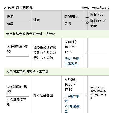
2019年1月17日掲載
※一般＝一般の方の参加
問合せ先
氏名
開催日時
一
演題
詳細URL／
般
所属
会場
備考
大学院法学政治学研究科・法学部
2/15(金)
太田勝造 教
16:00～
法の生命は経験
授
17:30
である：融合分
○
野としての法
法文1号館
21番教室
大学院工学系研究科・工学部
2/15(金)
16:00～
佐藤愼司 教
lastlecture
17:30
@coastal.t.
授
u-tokyo.ac.j
海と社会基盤
○
工学部2号
p
社会基盤学専
館
攻
213号講義
室