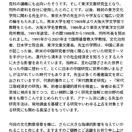
究科の講義にも出向いたそうです。そして東洋文庫研究生となり、
同所の資料を存分に使用したとのことです。以後、戦前の東方文化
学院に関わる先生がた、東京大学の先生がたや学友など幅広い交流
の輪をもたれました。熊本大学を経て1969年より大阪大学文学部で
教鞭をとられ、大阪大学名誉教授。1986年より東京大学東洋文化研
究所教授。1991年退官。その間1988年から1990年、同所所長を努め
られました。1991年から2001年まで国際基督教大学教授。文化功労
者、日本学士院会員、東洋文庫文庫長。先生の学問は、中国に革命
が起こった後、欧米の中国研究者が強く関心をいだいた研究テーマ
を手がけられ、漢代から清末までの社会経済史を知ろうとする人々
に大きな影響をあたえています。当時は、言わば閉ざされた世界と
なった中国に替わって、とくに日本の中国研究に世界の熱いまなざ
しが注がれていた時代でもあります。先生は多くの著書論文を世に
出されていますが、代表的著作として『宋代商業史研究』・『宋代
江南経済史の研究』等。前者は基礎的資料を精査し、後者は長江下
流域に視点を当てつつ、広い視野に基づく研究史理解と他分野の成
果をも取りこんでまとめられています。アナール派に通じる先生の
研究手法は、現地調査を基礎とする研究やいわゆる上古を対象とす
る研究にも関わる奥深さをもっています。
今回の文化勲章受章を機に、さらに大きな指導的影響を与えていか
れることと存じます。ますますのご健勝とご活躍をお祈り申し上げ