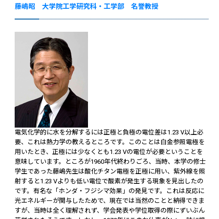
藤嶋昭 大学院工学研究科・工学部 名誉教授
電気化学的に水を分解するには正極と負極の電位差は1.23 V以上必
要、これは熱力学の教えるところです。このことは白金参照電極を
用いたとき、正極には少なくとも1.23 Vの電位が必要ということを
意味しています。ところが1960年代終わりごろ、当時、本学の修士
学生であった藤嶋先生は酸化チタン電極を正極に用い、紫外線を照
射すると1.23 Vよりも低い電位で酸素が発生する現象を見出したの
です。有名な「ホンダ・フジシマ効果」の発見です。これは反応に
光エネルギーが関与したためで、現在では当然のことと納得できま
すが、当時は全く理解されず、学会発表や学位取得の際にずいぶん