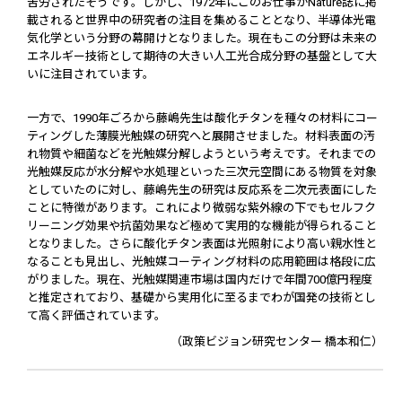
苦労されたそうです。しかし、1972年にこのお仕事がNature誌に掲
載されると世界中の研究者の注目を集めることとなり、半導体光電
気化学という分野の幕開けとなりました。現在もこの分野は未来の
エネルギー技術として期待の大きい人工光合成分野の基盤として大
いに注目されています。
一方で、1990年ごろから藤嶋先生は酸化チタンを種々の材料にコー
ティングした薄膜光触媒の研究へと展開させました。材料表面の汚
れ物質や細菌などを光触媒分解しようという考えです。それまでの
光触媒反応が水分解や水処理といった三次元空間にある物質を対象
としていたのに対し、藤嶋先生の研究は反応系を二次元表面にした
ことに特徴があります。これにより微弱な紫外線の下でもセルフク
リーニング効果や抗菌効果など極めて実用的な機能が得られること
となりました。さらに酸化チタン表面は光照射により高い親水性と
なることも見出し、光触媒コーティング材料の応用範囲は格段に広
がりました。現在、光触媒関連市場は国内だけで年間700億円程度
と推定されており、基礎から実用化に至るまでわが国発の技術とし
て高く評価されています。
（政策ビジョン研究センター 橋本和仁）