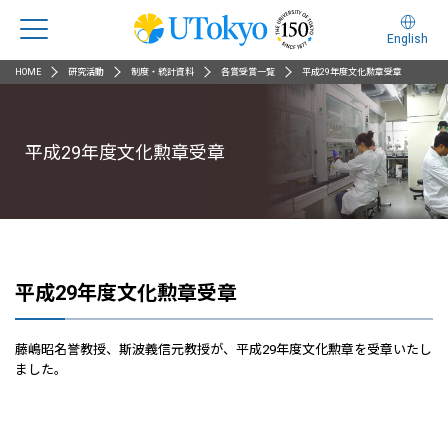
English
HOME
研究活動
制度・統計資料
各賞受賞一覧
平成29年度文化勲章受章
平成29年度文化勲章受章
平成29年度文化勲章受章
藤嶋昭名誉教授、斯波義信元教授が、平成29年度文化勲章を受章いたし
ました。