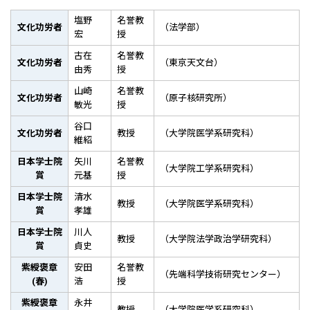
塩野
名誉教
文化功労者
（法学部）
宏
授
古在
名誉教
文化功労者
（東京天文台）
由秀
授
山崎
名誉教
文化功労者
（原子核研究所）
敏光
授
谷口
文化功労者
教授
（大学院医学系研究科）
維紹
日本学士院
矢川
名誉教
（大学院工学系研究科）
賞
元基
授
日本学士院
清水
教授
（大学院医学系研究科）
賞
孝雄
日本学士院
川人
教授
（大学院法学政治学研究科）
賞
貞史
紫綬褒章
安田
名誉教
（先端科学技術研究センター）
(春)
浩
授
紫綬褒章
永井
教授
（大学院医学系研究科）