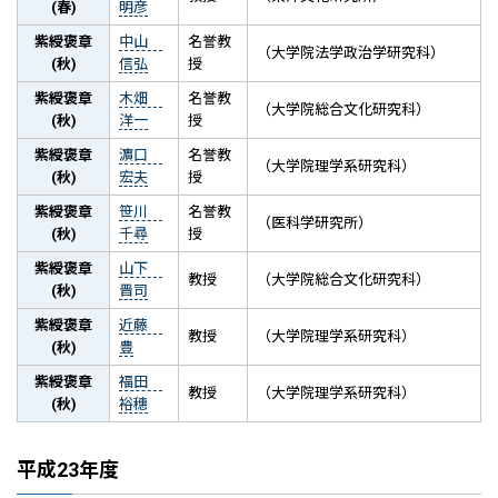
(春)
明彦
紫綬褒章
中山
名誉教
（大学院法学政治学研究科）
(秋)
信弘
授
紫綬褒章
木畑
名誉教
（大学院総合文化研究科）
(秋)
洋一
授
紫綬褒章
濵口
名誉教
（大学院理学系研究科）
(秋)
宏夫
授
紫綬褒章
笹川
名誉教
（医科学研究所）
(秋)
千尋
授
紫綬褒章
山下
教授
（大学院総合文化研究科）
(秋)
晋司
紫綬褒章
近藤
教授
（大学院理学系研究科）
(秋)
豊
紫綬褒章
福田
教授
（大学院理学系研究科）
(秋)
裕穗
平成23年度