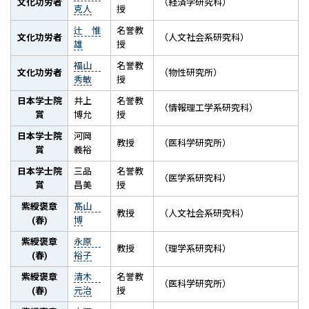
文化功労者
（経済学研究科）
克人
授
辻 惟
名誉教
文化功労者
（人文社会系研究科）
雄
授
福山
名誉教
文化功労者
（物性研究所）
秀敏
授
日本学士院
井上
名誉教
（情報理工学系研究科）
賞
博允
授
日本学士院
河岡
教授
（医科学研究所）
賞
義裕
日本学士院
三品
名誉教
（医学系研究科）
賞
昌美
授
紫綬褒章
髙山
教授
（人文社会系研究科）
(春)
博
紫綬褒章
永原
教授
（理学系研究科）
(春)
裕子
紫綬褒章
清木
名誉教
（医科学研究所）
(春)
元治
授