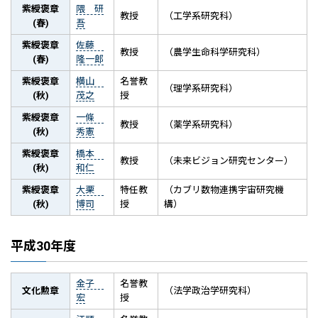
紫綬褒章
隈 研
教授
（工学系研究科）
(春)
吾
紫綬褒章
佐藤
教授
（農学生命科学研究科）
(春)
隆一郎
紫綬褒章
横山
名誉教
（理学系研究科）
(秋)
茂之
授
紫綬褒章
一條
教授
（薬学系研究科）
(秋)
秀憲
紫綬褒章
橋本
教授
（
未来ビジョン研究センター
）
(秋)
和仁
紫綬褒章
大栗
特任教
（カブリ数物連携宇宙研究機
(秋)
博司
授
構）
平成30年度
金子
名誉教
文化勲章
（法学政治学研究科）
宏
授