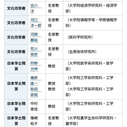
吉川
名誉教
（大学院経済学研究科・経済学
文化功労者
洋
授
部）
河口
名誉教
（大学院情報学環・学際情報学
文化功労者
洋一郎
授
府）
河岡
名誉教
文化功労者
（医科学研究所）
義裕
授
荒川
名誉教
文化功労者
（生産技術研究所）
泰彦
授
日本学士院
狩野
（大学院医学系研究科・医学
教授
賞
方伸
部）
幾原
（大学院工学系研究科・工学
日本学士院
雄一
教授
部）
賞
柴田
教授
（大学院工学系研究科・工学
直哉
部）
日本学士院
中村
（大学院工学系研究科・工学
教授
賞
泰信
部）
日本学士院
篠崎
名誉教
（大学院農学生命科学研究科・
賞
和子
授
農学部）