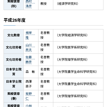
紫綬褒章
西村
教授
（経済学研究科）
(秋)
淸彦
平成26年度
根岸
名誉教
文化勲章
（大学院経済学研究科）
隆
授
山川
名誉教
文化功労者
（大学院医学系研究科）
民夫
授
佐藤
名誉教
文化功労者
（大学院理学系研究科）
勝彦
授
日本学士院
名誉教
森 敏
（大学院農学生命科学研究科）
賞
授
日本学士院
西澤
名誉教
（大学院農学生命科学研究科）
賞
直子
授
紫綬褒章
坂野
名誉教
（大学院理学系研究科）
(春)
仁
授
紫綬褒章
小林