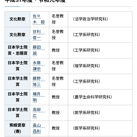
佐々
名誉教
文化勲章
（法学政治学研究科）
木 毅
授
甘利
名誉教
文化勲章
（工学系研究科）
俊一
授
日本学士院
藤田
教授
（工学系研究科）
賞・恩賜賞
誠
日本学士院
永嶺
名誉教
（理学系研究科）
賞
謙忠
授
日本学士院
藤野
名誉教
（工学系研究科）
賞
陽三
授
日本学士院
磯貝
教授
（農学生命科学研究科）
賞
明
日本学士院
高柳
教授
（医学系研究科）
賞
広
紫綬褒章
畠山
教授
（医学系研究科）
(春)
昌則