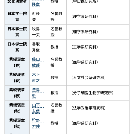
文化功労者
教授
（宇宙線研究所）
隆章
日本学士院
近藤
名誉教
（理学系研究科）
賞
豊
授
日本学士院
牧島
名誉教
（理学系研究科）
賞
一夫
授
日本学士院
香取
教授
（工学系研究科）
賞
秀俊
紫綬褒章
藤田
名誉教
（医学系研究科）
(春)
敏郎
授
紫綬褒章
木下
教授
（人文社会系研究科）
(春)
直之
紫綬褒章
豊島
教授
（分子細胞生物学研究所）
(春)
近
紫綬褒章
山下
名誉教
（法学政治学研究科）
(秋)
友信
授
紫綬褒章
狩野
教授
（医学系研究科）
(秋)
方伸