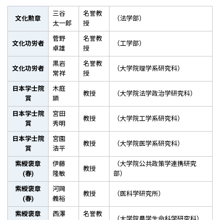
三谷
名誉教
文化勲章
（法学部）
太一郎
授
菅野
名誉教
文化功労者
（工学部）
卓雄
授
黒岩
名誉教
文化功労者
（大学院理学系研究科）
常祥
授
日本学士院
木庭
教授
（大学院法学政治学研究科）
賞
顕
日本学士院
宮田
教授
（大学院工学系研究科）
賞
秀明
日本学士院
宮園
教授
（大学院医学系研究科）
賞
浩平
紫綬褒章
伊藤
（大学院公共政策学連携研究
教授
(春)
隆敏
部）
紫綬褒章
河岡
教授
（医科学研究所）
(春)
義裕
紫綬褒章
西澤
名誉教
（大学院農学生命科学研究科）