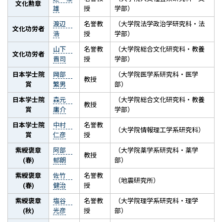
文化勲章
雄
授
学部）
渡辺
名誉教
（大学院法学政治学研究科・法
文化功労者
浩
授
学部）
山下
名誉教
（大学院総合文化研究科・教養
文化功労者
晋司
授
学部）
日本学士院
岡部
（大学院医学系研究科・医学
教授
賞
繁男
部）
日本学士院
森元
（大学院総合文化研究科・教養
教授
賞
庸介
学部）
日本学士院
中村
名誉教
（大学院情報理工学系研究科）
賞
仁彦
授
紫綬褒章
阿部
（大学院薬学系研究科・薬学
教授
(春)
郁朗
部）
紫綬褒章
佐竹
名誉教
（地震研究所）
(春)
健治
授
紫綬褒章
塩谷
名誉教
（大学院理学系研究科・理学
(秋)
光彦
授
部）