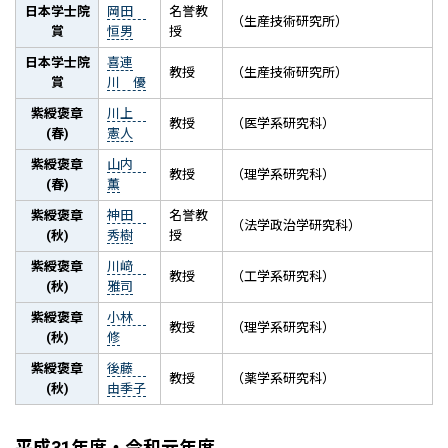
日本学士院
岡田
名誉教
（生産技術研究所）
賞
恒男
授
日本学士院
喜連
教授
（生産技術研究所）
賞
川 優
紫綬褒章
川上
教授
（医学系研究科）
(春)
憲人
紫綬褒章
山内
教授
（理学系研究科）
(春)
薫
紫綬褒章
神田
名誉教
（法学政治学研究科）
(秋)
秀樹
授
紫綬褒章
川﨑
教授
（工学系研究科）
(秋)
雅司
紫綬褒章
小林
教授
（理学系研究科）
(秋)
修
紫綬褒章
後藤
教授
（薬学系研究科）
(秋)
由季子
平成31年度・令和元年度