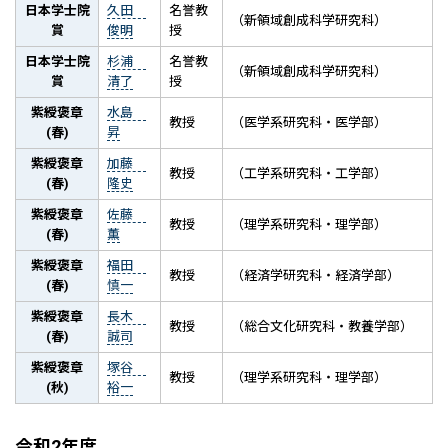
日本学士院
久田
名誉教
（新領域創成科学研究科）
賞
俊明
授
日本学士院
杉浦
名誉教
（新領域創成科学研究科）
賞
清了
授
紫綬褒章
水島
教授
（医学系研究科・医学部）
(春)
昇
紫綬褒章
加藤
教授
（工学系研究科・工学部）
(春)
隆史
紫綬褒章
佐藤
教授
（理学系研究科・理学部）
(春)
薫
紫綬褒章
福田
教授
（経済学研究科・経済学部）
(春)
慎一
紫綬褒章
長木
教授
（総合文化研究科・教養学部）
(春)
誠司
紫綬褒章
塚谷
教授
（理学系研究科・理学部）
(秋)
裕一
令和2年度