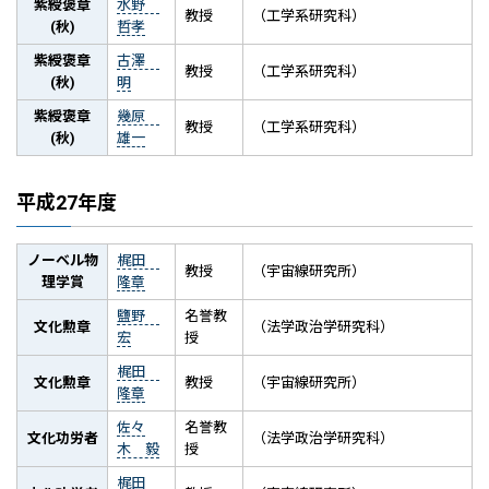
紫綬褒章
水野
教授
（工学系研究科）
(秋)
哲孝
紫綬褒章
古澤
教授
（工学系研究科）
(秋)
明
紫綬褒章
幾𠩤
教授
（工学系研究科）
(秋)
雄一
平成27年度
ノーベル物
梶田
教授
（宇宙線研究所）
理学賞
隆章
鹽野
名誉教
文化勲章
（法学政治学研究科）
宏
授
梶田
文化勲章
教授
（宇宙線研究所）
隆章
佐々
名誉教
文化功労者
（法学政治学研究科）
木 毅
授
梶田