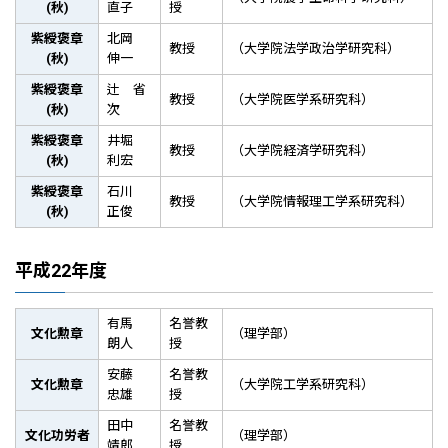
(秋)
直子
授
紫綬褒章
北岡
教授
（大学院法学政治学研究科）
(秋)
伸一
紫綬褒章
辻 省
教授
（大学院医学系研究科）
(秋)
次
紫綬褒章
井堀
教授
（大学院経済学研究科）
(秋)
利宏
紫綬褒章
石川
教授
（大学院情報理工学系研究科）
(秋)
正俊
平成22年度
有馬
名誉教
文化勲章
（理学部）
朗人
授
安藤
名誉教
文化勲章
（大学院工学系研究科）
忠雄
授
田中
名誉教
文化功労者
（理学部）
靖郎
授