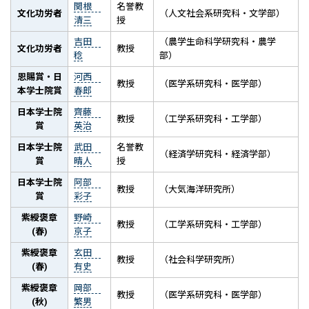
関根
名誉教
文化功労者
（人文社会系研究科・文学部）
清三
授
吉田
（農学生命科学研究科・農学
文化功労者
教授
稔
部）
恩賜賞・日
河西
教授
（医学系研究科・医学部）
本学士院賞
春郎
日本学士院
齊藤
教授
（工学系研究科・工学部）
賞
英治
日本学士院
武田
名誉教
（経済学研究科・経済学部）
賞
晴人
授
日本学士院
阿部
教授
（大気海洋研究所）
賞
彩子
紫綬褒章
野崎
教授
（工学系研究科・工学部）
(春)
京子
紫綬褒章
玄田
教授
（社会科学研究所）
(春)
有史
紫綬褒章
岡部
教授
（医学系研究科・医学部）
(秋)
繁男