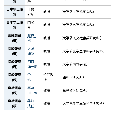
賞
純
日本学士院
十倉
教授
（大学院工学系研究科）
賞
好紀
日本学士院
門脇
教授
（大学院医学系研究科）
賞
孝
紫綬褒章
渡辺
教授
（大学院人文社会系研究科 ）
(春)
裕
紫綬褒章
大政
教授
（大学院農学生命科学研究科 ）
(春)
謙次
紫綬褒章
河口
教授
（大学院情報学環）
(春)
洋一郎
紫綬褒章
今井
特任教
（医科学研究所）
(秋)
浩三
授
紫綬褒章
喜連
教授
（生産技術研究所）
(秋)
川 優
紫綬褒章
難波
教授
（大学院農学生命科学研究科）
(秋)
成任