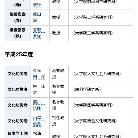
教授
（大学院数理科学研究科）
(春)
俊行
紫綬褒章
藤田
教授
（大学院工学系研究科）
(春)
誠
紫綬褒章
香取
教授
（大学院工学系研究科）
(秋)
秀俊
平成25年度
久保
名誉教
文化功労者
（大学院人文社会系研究科）
田 淳
授
榊 佳
名誉教
文化功労者
（医科学研究所）
之
授
廣川
名誉教
文化功労者
（大学院医学系研究科）
信隆
授
山岸
特任教
文化功労者
（大学院総合文化研究科）
俊男
授
日本学士院
松浦
教授
（大学院人文社会系研究科）