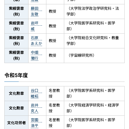
紫綬褒章
藤田
（大学院法学政治学研究科・法
教授
(秋)
友敬
学部）
紫綬褒章
岩坪
（大学院医学系研究科・医学
教授
(秋)
威
部）
紫綬褒章
石原
（大学院総合文化研究科・教養
教授
(秋)
あえか
学部）
紫綬褒章
中畑
教授
（宇宙線研究所）
(秋)
雅行
令和5年度
谷口
名誉教
（大学院医学系研究科・医学
文化勲章
維紹
授
部）
岩井
名誉教
（大学院経済学研究科・経済学
文化勲章
克人
授
部）
宮園
名誉教
（大学院医学系研究科・医学
文化功労者
浩平
授
部）