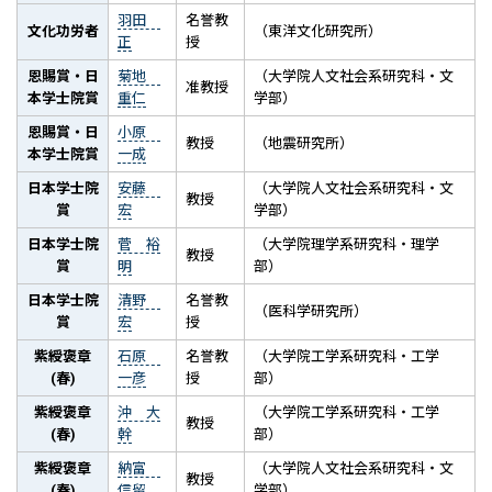
羽田
名誉教
文化功労者
（東洋文化研究所）
正
授
恩賜賞・日
菊地
（大学院人文社会系研究科・文
准教授
本学士院賞
重仁
学部）
恩賜賞・日
小原
教授
（地震研究所）
本学士院賞
一成
日本学士院
安藤
（大学院人文社会系研究科・文
教授
賞
宏
学部）
日本学士院
菅 裕
（大学院理学系研究科・理学
教授
賞
明
部）
日本学士院
清野
名誉教
（医科学研究所）
賞
宏
授
紫綬褒章
石原
名誉教
（大学院工学系研究科・工学
(春)
一彦
授
部）
紫綬褒章
沖 大
（大学院工学系研究科・工学
教授
(春)
幹
部）
紫綬褒章
納富
（大学院人文社会系研究科・文
教授
(春)
信留
学部）