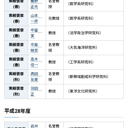
紫綬褒章
飯野
名誉教
（医学系研究科）
(春)
正光
授
紫綬褒章
山本
元教授
（医学系研究科）
(春)
一彦
紫綬褒章
中里
教授
（法学政治学研究科）
(春)
実
紫綬褒章
中島
名誉教
（大気海洋研究所）
(春)
映至
授
紫綬褒章
高木
教授
（工学系研究科）
(春)
信一
紫綬褒章
西田
名誉教
（新領域創成科学研究科）
(秋)
友是
授
紫綬褒章
羽田
教授
（東洋文化研究所）
(秋)
正
平成28年度
岩井
名誉教