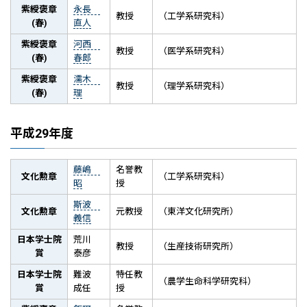
紫綬褒章
永長
教授
（工学系研究科）
(春)
直人
紫綬褒章
河西
教授
（医学系研究科）
(春)
春郎
紫綬褒章
濡木
教授
（理学系研究科）
(春)
理
平成29年度
藤嶋
名誉教
文化勲章
（工学系研究科）
昭
授
斯波
文化勲章
元教授
（東洋文化研究所）
義信
日本学士院
荒川
教授
（生産技術研究所）
賞
泰彦
日本学士院
難波
特任教
（農学生命科学研究科）
賞
成任
授