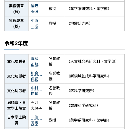
紫綬褒章
浦野
教授
（薬学系研究科・薬学部）
(秋)
泰照
紫綬褒章
小原
教授
（地震研究所）
(秋)
一成
令和3年度
青柳
名誉教
文化功労者
（人文社会系研究科・文学部）
正規
授
川合
名誉教
文化功労者
（新領域創成科学研究科）
眞紀
授
中村
名誉教
文化功労者
（医科学研究所）
祐輔
授
恩賜賞・日
石井
名誉教
（数理科学研究科）
本学士院賞
志保子
授
日本学士院
一條
教授
（薬学系研究科・薬学部）
賞
秀憲