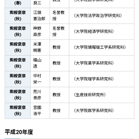
(春)
良三
紫綬褒章
江頭
名誉教
（大学院法学政治学研究科）
(秋)
憲治郎
授
紫綬褒章
神野
名誉教
（大学院経済学研究科）
(秋)
直彦
授
紫綬褒章
米澤
教授
（大学院情報理工学系研究科）
(秋)
明憲
紫綬褒章
福山
教授
（大学院薬学系研究科）
(秋)
透
紫綬褒章
中村
教授
（大学院理学系研究科）
(秋)
栄一
紫綬褒章
荒川
教授
（生産技術研究所）
(秋)
泰彦
紫綬褒章
宮園
教授
（大学院医学系研究科）
(秋)
浩平
平成20年度