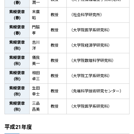
(春)
潤一
紫綬褒章
末廣
教授
（社会科学研究所）
(春)
昭
紫綬褒章
門脇
教授
（大学院医学系研究科）
(春)
孝
紫綬褒章
吉川
教授
（大学院経済学研究科）
(秋)
洋
紫綬褒章
儀我
教授
（大学院数理科学研究科）
(秋)
美一
紫綬褒章
相田
教授
（大学院工学系研究科）
(秋)
卓三
紫綬褒章
生田
教授
（先端科学技術研究センター）
(秋)
幸士
紫綬褒章
三品
教授
（大学院医学系研究科）
(秋)
昌美
平成21年度