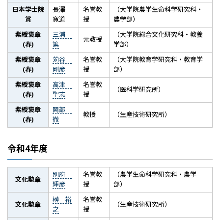
日本学士院
長澤
名誉教
（大学院農学生命科学研究科・
賞
寛道
授
農学部）
紫綬褒章
三浦
（大学院総合文化研究科・教養
元教授
(春)
篤
学部）
紫綬褒章
苅谷
名誉教
（大学院教育学研究科・教育学
(春)
剛彦
授
部）
紫綬褒章
高津
名誉教
（医科学研究所）
(春)
聖志
授
紫綬褒章
岡部
教授
（生産技術研究所）
(春)
徹
令和4年度
別府
名誉教
（農学生命科学研究科・農学
文化勲章
輝彦
授
部）
榊 裕
名誉教
文化勲章
（生産技術研究所）
之
授