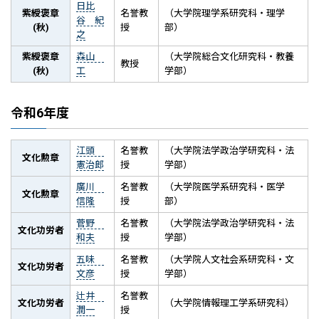
日比
紫綬褒章
名誉教
（大学院理学系研究科・理学
谷 紀
(秋)
授
部）
之
紫綬褒章
森山
（大学院総合文化研究科・教養
教授
(秋)
工
学部）
令和6年度
江頭
名誉教
（大学院法学政治学研究科・法
文化勲章
憲治郎
授
学部）
廣川
名誉教
（大学院医学系研究科・医学
文化勲章
信隆
授
部）
菅野
名誉教
（大学院法学政治学研究科・法
文化功労者
和夫
授
学部）
五味
名誉教
（大学院人文社会系研究科・文
文化功労者
文彦
授
学部）
辻井
名誉教
文化功労者
（大学院情報理工学系研究科）
潤一
授