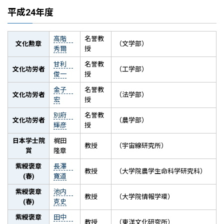
平成24年度
高階
名誉教
文化勲章
（文学部）
秀爾
授
甘利
名誉教
文化功労者
（工学部）
俊一
授
金子
名誉教
文化功労者
（法学部）
宏
授
別府
名誉教
文化功労者
（農学部）
輝彦
授
日本学士院
梶田
教授
（宇宙線研究所）
賞
隆章
紫綬褒章
長澤
教授
（大学院農学生命科学研究科）
(春)
寛道
紫綬褒章
池内
教授
（大学院情報学環）
(春)
克史
紫綬褒章
田中
教授
（東洋文化研究所）