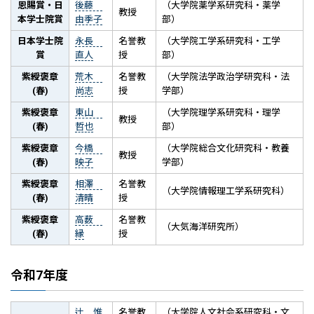
恩賜賞・日
後藤
（大学院薬学系研究科・薬学
教授
本学士院賞
由季子
部）
日本学士院
永長
名誉教
（大学院工学系研究科・工学
賞
直人
授
部）
紫綬褒章
荒木
名誉教
（大学院法学政治学研究科・法
(春)
尚志
授
学部）
紫綬褒章
東山
（大学院理学系研究科・理学
教授
(春)
哲也
部）
紫綬褒章
今橋
（大学院総合文化研究科・教養
教授
(春)
映子
学部）
紫綬褒章
相澤
名誉教
（大学院情報理工学系研究科）
(春)
清晴
授
紫綬褒章
高薮
名誉教
（大気海洋研究所）
(春)
縁
授
令和7年度
辻 惟
名誉教
（大学院人文社会系研究科・文