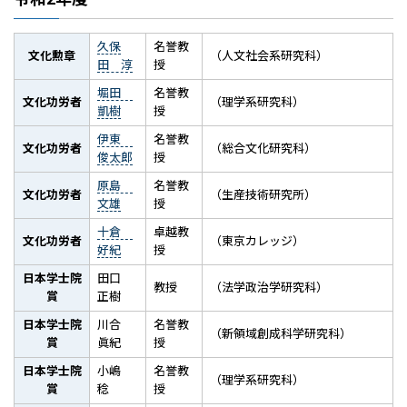
久保
名誉教
文化勲章
（人文社会系研究科）
田 淳
授
堀田
名誉教
文化功労者
（理学系研究科）
凱樹
授
伊東
名誉教
文化功労者
（総合文化研究科）
俊太郎
授
原島
名誉教
文化功労者
（生産技術研究所）
文雄
授
十倉
卓越教
文化功労者
（東京カレッジ）
好紀
授
日本学士院
田口
教授
（法学政治学研究科）
賞
正樹
日本学士院
川合
名誉教
（新領域創成科学研究科）
賞
眞紀
授
日本学士院
小嶋
名誉教
（理学系研究科）
賞
稔
授