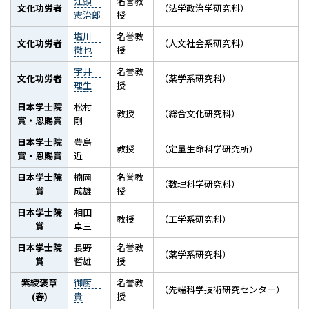
江頭
名誉教
文化功労者
（法学政治学研究科）
憲治郎
授
塩川
名誉教
文化功労者
（人文社会系研究科）
徹也
授
宇井
名誉教
文化功労者
（薬学系研究科）
理生
授
日本学士院
松村
教授
（総合文化研究科）
賞・恩賜賞
剛
日本学士院
豊島
教授
（定量生命科学研究所）
賞・恩賜賞
近
日本学士院
楠岡
名誉教
（数理科学研究科）
賞
成雄
授
日本学士院
相田
教授
（工学系研究科）
賞
卓三
日本学士院
長野
名誉教
（薬学系研究科）
賞
哲雄
授
紫綬褒章
御厨
名誉教
（先端科学技術研究センター）
(春)
貴
授