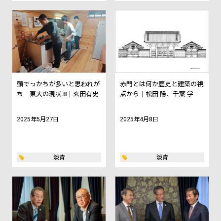
頭でっかちが多いと思われが
赤門とは何か――歴史と建築の視
ち 東大の現状.8｜玄田有史
点から｜松田 陽、千葉 学
2025年5月27日
2025年4月8日
淡青
淡青