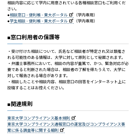
相談内容に応じて学内に用意されている各種相談窓口もご利用くだ
さい。
●
相談窓口 - 便利帳 - 東大ポータル
（学内専用）
●
学生相談 - 便利帳 - 東大ポータル
（学内専用）
■窓口利用者の保護等
・受け付けた相談について、氏名など相談者が特定され又は類推さ
れる可能性のある情報は、大学に対して原則として秘匿されます。
・弁護士事務所において、相談の内容が重篤で、かつ、緊急対応が必
要であると判断された場合は、相談者の了解を得たうえで、大学に
対して報告される場合があります。
・相談したことや相談内容、相談窓口の回答をインターネット上に
投稿することはお控えください。
■関連規則
東京大学コンプライアンス基本規則
東京大学コンプライアンス通報窓口の運営及びコンプライアンス事
案に係る調査等に関する細則