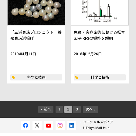
「三浦真珠プロジェクト」養
免疫・炎症応答における転写
殖真珠浜揚げ
因子IRF3の機能を解明
2019年1月11日
2018年12月26日
科学と技術
科学と技術
前へ
1
2
3
次へ
ソーシャルメディア
UTokyo Mail Hub