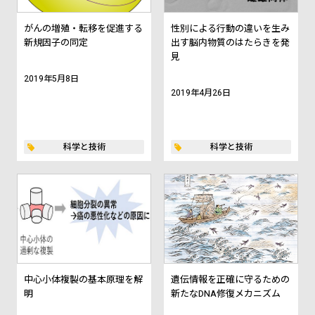
がんの増殖・転移を促進する
性別による行動の違いを生み
新規因子の同定
出す脳内物質のはたらきを発
見
2019年5月8日
2019年4月26日
科学と技術
科学と技術
中心小体複製の基本原理を解
遺伝情報を正確に守るための
明
新たなDNA修復メカニズム