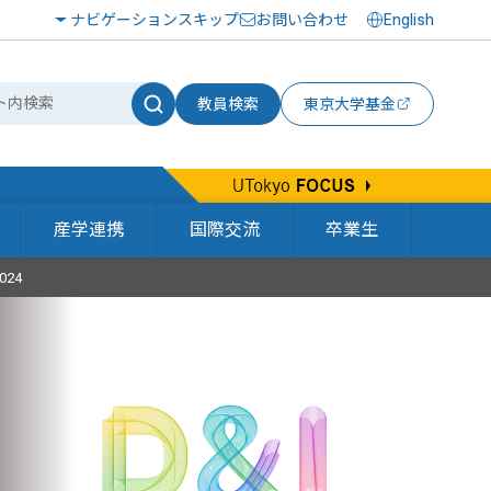
ナビゲーションスキップ
お問い合わせ
English
教員検索
東京大学基金
産学連携
国際交流
卒業生
024