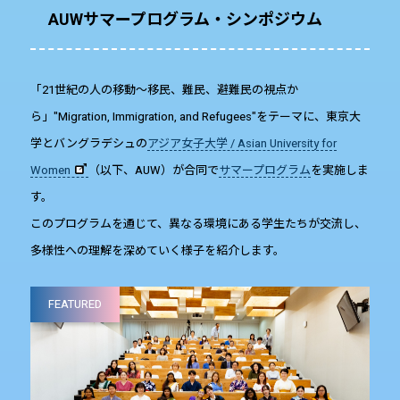
AUWサマープログラム・シンポジウム
「21世紀の人の移動～移民、難民、避難民の視点か
ら」"Migration, Immigration, and Refugees"をテーマに、東京大
学とバングラデシュの
アジア女子大学 / Asian University for
Women
（以下、AUW）が合同で
サマープログラム
を実施しま
す。
このプログラムを通じて、異なる環境にある学生たちが交流し、
多様性への理解を深めていく様子を紹介します。
FEATURED