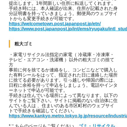
提出します。1年間新しい住所に転送してくれます。
手続き時には、本人確認が出来、住所が記載された身
分証明書を持っていきましょう。郵便局のウェブサイ
トからも変更手続きが可能です。
https://welcometown.post.japanpost.jp/etn/
https://www.post.japanpost.jp/int/ems/ryugaku/intl_stu
粗大ゴミ
・家電リサイクル法指定の家電（ 冷蔵庫・冷凍庫・
テレビ・エアコン・洗濯機 ）以外の粗大ゴミの捨て
方
事前に何を捨てるか連絡をし、コンビニなどで購入し
た有料シールをはって、指定された日に連絡した場所
に捨てる必要があります。引っ越しや帰国の際には、
日程に余裕を持って申込をしましょう。電話やインタ
ーネットで申込が可能です。
手続きは住んでいる場所によって異なります。以下の
サイトをご覧下さい。サイトに掲載のない自治体に住
んでいる人は 、住まいのある市区町村のウェブサイ
トで手続きを確認してください。
https://www.kankyo.metro.tokyo.lg.jp/resource/industr
*こちらのページもご覧ください
ゴミ・リサイクル