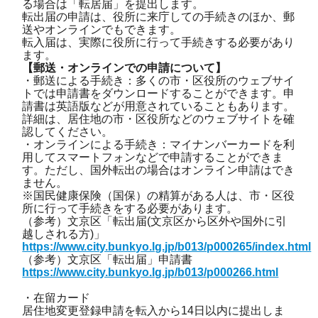
る場合は「転居届」を提出します。
転出届の申請は、役所に来庁しての手続きのほか、郵
送やオンラインでもできます。
転入届は、実際に役所に行って手続きする必要があり
ます。
【郵送・オンラインでの申請について】
・郵送による手続き：多くの市・区役所のウェブサイ
トでは申請書をダウンロードすることができます。申
請書は英語版などが用意されていることもあります。
詳細は、居住地の市・区役所などのウェブサイトを確
認してください。
・オンラインによる手続き：マイナンバーカードを利
用してスマートフォンなどで申請することができま
す。ただし、国外転出の場合はオンライン申請はでき
ません。
※国民健康保険（国保）の精算がある人は、市・区役
所に行って手続きをする必要があります。
（参考）文京区「転出届(文京区から区外や国外に引
越しされる方)」
https://www.city.bunkyo.lg.jp/b013/p000265/index.html
（参考）文京区「転出届」申請書
https://www.city.bunkyo.lg.jp/b013/p000266.html
・在留カード
居住地変更登録申請を転入から14日以内に提出しま