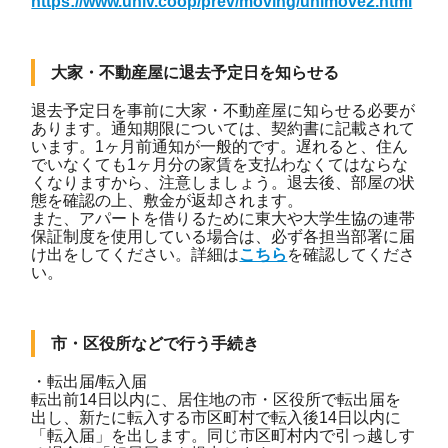
https://www.univ.coop/prev/moving/unimove2.html
大家・不動産屋に退去予定日を知らせる
退去予定日を事前に大家・不動産屋に知らせる必要が
あります。通知期限については、契約書に記載されて
います。1ヶ月前通知が一般的です。遅れると、住ん
でいなくても1ヶ月分の家賃を支払わなくてはならな
くなりますから、注意しましょう。退去後、部屋の状
態を確認の上、敷金が返却されます。
また、アパートを借りるために東大や大学生協の連帯
保証制度を使用している場合は、必ず各担当部署に届
け出をしてください。詳細は
こちら
を確認してくださ
い。
市・区役所などで行う手続き
・転出届/転入届
転出前14日以内に、居住地の市・区役所で転出届を
出し、新たに転入する市区町村で転入後14日以内に
「転入届」を出します。同じ市区町村内で引っ越しす