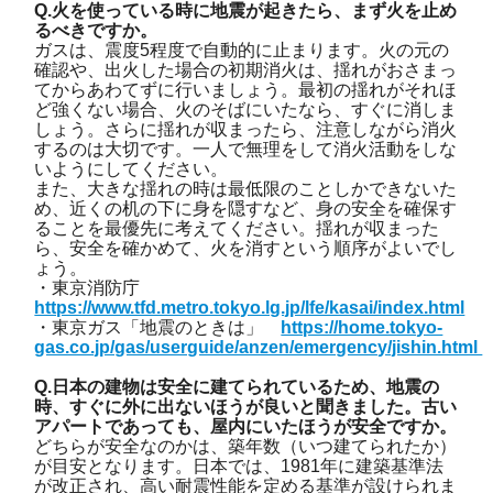
Q.火を使っている時に地震が起きたら、まず火を止め
るべきですか。
ガスは、震度5程度で自動的に止まります。火の元の
確認や、出火した場合の初期消火は、揺れがおさまっ
てからあわてずに行いましょう。最初の揺れがそれほ
ど強くない場合、火のそばにいたなら、すぐに消しま
しょう。さらに揺れが収まったら、注意しながら消火
するのは大切です。一人で無理をして消火活動をしな
いようにしてください。
また、大きな揺れの時は最低限のことしかできないた
め、近くの机の下に身を隠すなど、身の安全を確保す
ることを最優先に考えてください。揺れが収まった
ら、安全を確かめて、火を消すという順序がよいでし
ょう。
・東京消防庁
https://www.tfd.metro.tokyo.lg.jp/lfe/kasai/index.html
・東京ガス「地震のときは」
https://home.tokyo-
gas.co.jp/gas/userguide/anzen/emergency/jishin.html
Q.日本の建物は安全に建てられているため、地震の
時、すぐに外に出ないほうが良いと聞きました。古い
アパートであっても、屋内にいたほうが安全ですか。
どちらが安全なのかは、築年数（いつ建てられたか）
が目安となります。日本では、1981年に建築基準法
が改正され、高い耐震性能を定める基準が設けられま