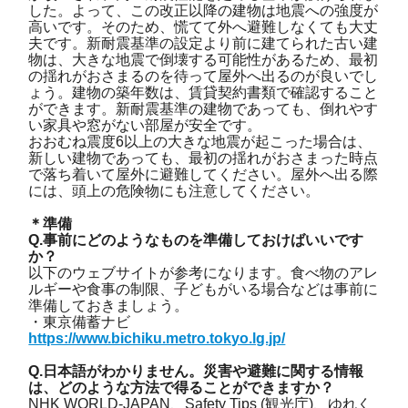
した。よって、この改正以降の建物は地震への強度が
高いです。そのため、慌てて外へ避難しなくても大丈
夫です。新耐震基準の設定より前に建てられた古い建
物は、大きな地震で倒壊する可能性があるため、最初
の揺れがおさまるのを待って屋外へ出るのが良いでし
ょう。建物の築年数は、賃貸契約書類で確認すること
ができます。新耐震基準の建物であっても、倒れやす
い家具や窓がない部屋が安全です。
おおむね震度6以上の大きな地震が起こった場合は、
新しい建物であっても、最初の揺れがおさまった時点
で落ち着いて屋外に避難してください。屋外へ出る際
には、頭上の危険物にも注意してください。
＊準備
Q.事前にどのようなものを準備しておけばいいです
か？
以下のウェブサイトが参考になります。食べ物のアレ
ルギーや食事の制限、子どもがいる場合などは事前に
準備しておきましょう。
・東京備蓄ナビ
https://www.bichiku.metro.tokyo.lg.jp/
Q.日本語がわかりません。災害や避難に関する情報
は、どのような方法で得ることができますか？
NHK WORLD-JAPAN、Safety Tips (観光庁)、ゆれく