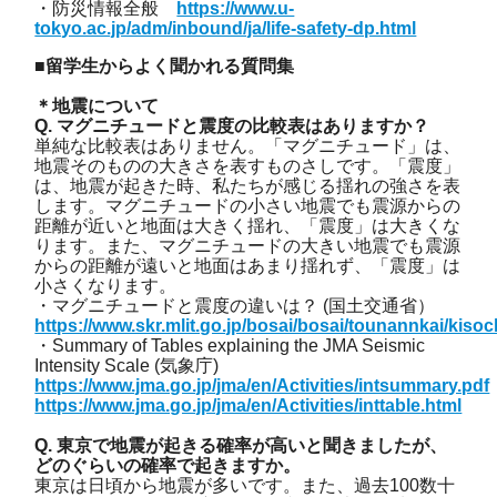
・防災情報全般
https://www.u-
tokyo.ac.jp/adm/inbound/ja/life-safety-dp.html
■留学生からよく聞かれる質問集
＊地震について
Q. マグニチュードと震度の比較表はありますか？
単純な比較表はありません。「マグニチュード」は、
地震そのものの大きさを表すものさしです。「震度」
は、地震が起きた時、私たちが感じる揺れの強さを表
します。マグニチュードの小さい地震でも震源からの
距離が近いと地面は大きく揺れ、「震度」は大きくな
ります。また、マグニチュードの大きい地震でも震源
からの距離が遠いと地面はあまり揺れず、「震度」は
小さくなります。
・マグニチュードと震度の違いは？ (国土交通省）
https://www.skr.mlit.go.jp/bosai/bosai/tounannkai/ki
・Summary of Tables explaining the JMA Seismic
Intensity Scale (気象庁)
https://www.jma.go.jp/jma/en/Activities/intsummary.pdf
https://www.jma.go.jp/jma/en/Activities/inttable.html
Q. 東京で地震が起きる確率が高いと聞きましたが、
どのぐらいの確率で起きますか。
東京は日頃から地震が多いです。また、過去100数十