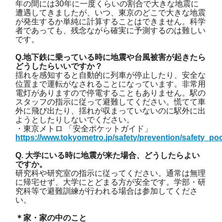
年の間には30年に一度くらいの割合で大きな地震に
遭遇してきましたが、いつ、東京のどこで大きな地震
が発生するか単純に計算することはできません。科学
者であっても、残念ながら確実に予測するのは難しい
です。
Q.地下鉄に乗っている時に地震や台風被害が起きたら
どうしたらいいですか？
揺れを感知すると自動的に列車が停止したり、安全な
位置まで運転がなされることになっています。非常用
電灯がありますので停電することもありません。駅の
スタッフの指示に従って避難してください。慌てて車
外に飛び出たり、揺れが収まっていないのに駅外に出
ようとしたりしないでください。
・東京メトロ 「安全ポケットガイド」
https://www.tokyometro.jp/safety/prevention/safety_po
Q. 大学にいる時に地震が来た場合、どうしたらよい
ですか。
研究科や研究室の指示に従ってください。通常は無理
に帰宅せず、大学にとどまる方が安全です。学部・研
究科等で避難訓練が行われる場合は参加してくださ
い。
＊家・家の中のこと