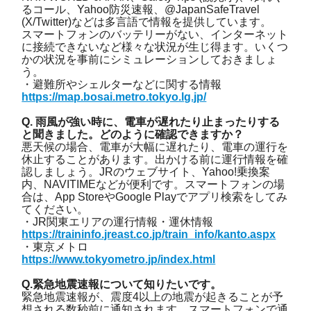
るコール、Yahoo防災速報、@JapanSafeTravel
(X/Twitter)などは多言語で情報を提供しています。
スマートフォンのバッテリーがない、インターネット
に接続できないなど様々な状況が生じ得ます。いくつ
かの状況を事前にシミュレーションしておきましょ
う。
・避難所やシェルターなどに関する情報
https://map.bosai.metro.tokyo.lg.jp/
Q. 雨風が強い時に、電車が遅れたり止まったりする
と聞きました。どのように確認できますか？
悪天候の場合、電車が大幅に遅れたり、電車の運行を
休止することがあります。出かける前に運行情報を確
認しましょう。JRのウェブサイト、Yahoo!乗換案
内、NAVITIMEなどが便利です。スマートフォンの場
合は、App StoreやGoogle Playでアプリ検索をしてみ
てください。
・JR関東エリアの運行情報・運休情報
https://traininfo.jreast.co.jp/train_info/kanto.aspx
・東京メトロ
https://www.tokyometro.jp/index.html
Q.緊急地震速報について知りたいです。
緊急地震速報が、震度4以上の地震が起きることが予
想される数秒前に通知されます。スマートフォンで通