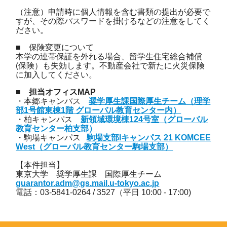
（注意）申請時に個人情報を含む書類の提出が必要で
すが、その際パスワードを掛けるなどの注意をしてく
ださい。
■ 保険変更について
本学の連帯保証を外れる場合、留学生住宅総合補償
(保険）も失効します。不動産会社で新たに火災保険
に加入してください。
■ 担当オフィスMAP
・本郷キャンパス
奨学厚生課国際厚生チーム（理学
部1号館東棟1階 グローバル教育センター内）
・柏キャンパス
新領域環境棟124号室（グローバル
教育センター柏支部）
・駒場キャンパス
駒場支部Iキャンパス 21 KOMCEE
West（グローバル教育センター駒場支部）
【本件担当】
東京大学 奨学厚生課 国際厚生チーム
guarantor.adm@gs.mail.u-tokyo.ac.jp
電話：03-5841-0264 / 3527（平日 10:00 - 17:00)