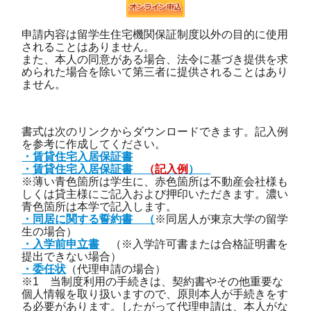
申請内容は留学生住宅機関保証制度以外の目的に使用
されることはありません。
また、本人の同意がある場合、法令に基づき提供を求
められた場合を除いて第三者に提供されることはあり
ません。
書式は次のリンクからダウンロードできます。記入例
を参考に作成してください。
・賃貸住宅入居保証書
・賃貸住宅入居保証書
（記入例
）
※薄い青色箇所は学生に、赤色箇所は不動産会社様も
しくは貸主様にご記入および押印いただきます。濃い
青色箇所は本学で記入します。
・同居に関する誓約書 （
※同居人が東京大学の留学
生の場合）
・入学前申立書
（※入学許可書または合格証明書を
提出できない場合）
・委任状
（代理申請の場合）
※1 当制度利用の手続きは、契約書やその他重要な
個人情報を取り扱いますので、原則本人が手続きをす
る必要があります。したがって代理申請は、本人がな