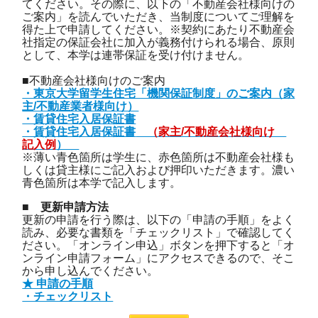
てください。その際に、以下の「不動産会社様向けの
ご案内」を読んでいただき、当制度についてご理解を
得た上で申請してください。※契約にあたり不動産会
社指定の保証会社に加入が義務付けられる場合、原則
として、本学は連帯保証を受け付けません。
■不動産会社様向けのご案内
・東京大学留学生住宅「機関保証制度」のご案内（家
主/不動産業者様向け）
・賃貸住宅入居保証書
・賃貸住宅入居保証書
（家主/不動産会社様向け
記入例
）
※薄い青色箇所は学生に、赤色箇所は不動産会社様も
しくは貸主様にご記入および押印いただきます。濃い
青色箇所は本学で記入します。
■ 更新申請方法
更新の申請を行う際は、以下の「申請の手順」をよく
読み、必要な書類を「チェックリスト」で確認してく
ださい。「オンライン申込」ボタンを押下すると「オ
ンライン申請フォーム」にアクセスできるので、そこ
から申し込んでください。
★ 申請の手順
・チェックリスト