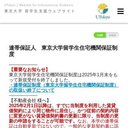
UTokyo | Website for International Students
東京大学 留学生支援ウェブサイト
日本語
English
連帯保証人 東京大学留学生住宅機関保証制
度
--------------------
【重要なお知らせ】
東京大学留学生住宅機関保証制度は2025年1月末をも
って新規受付を終了しました。
・連帯保証制度（東京大学留学生住宅機関保証制度）
の取扱い終了について
--------------------
【不動産会社 様へ】
2025年2月1日以降は、すでに当制度を利用した賃貸
借契約により同じ物件に居住し、かつ従前の契約内容
に変更がない賃貸借契約書の更新に限り、当制度の更
新の申請をすることが可能です。
なお、本学の連帯保
証は自動更新ではないので、一般的な更新契約書に謳