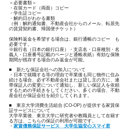
＜必要書類＞
・在留カード（両面）コピー
・学生証コピー
・解約日がわかる書類
（例：解約通知書、不動産会社からのメール、転居先
の賃貸契約書、帰国便チケット）
保険料返金を希望する場合は、銀行通帳のコピー も
必要です。
※銀行名（日本の銀行口座）・支店名・口座種別・名
義人・口座番号記載のページと通帳表紙）有効な保険
期間が残存する場合のみ返金が可能。
■ 新たな保証会社への加入について
・日本で就職する等の理由で卒業後も同じ物件に住み
続ける場合、必ず不動産会社または貸し主の方に、連
帯保証人の変更について通知し、新しい保証人を依頼
するための手続きをしてください。多くの場合、不動
産会社が保証会社を紹介してくれます。
■ 東京大学消費生活組合 (CO-OP) が提供する家賃保
証サービスについて
大学卒業後、東京大学に研究者や教職員として在籍す
る方は、こちらの保証の利用が可能です。
・
家賃債務保証サービス 大学生協安心スマイ君