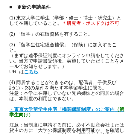
■ 更新の申請条件
(1) 東京大学に学生（学部・修士・博士・研究生）と
して在籍していること。
＊研究者・ポスドクは不可
(2) 「留学」の在留資格を有すること。
(3) 「留学生住宅総合補償」（保険）に加入するこ
と。
（まずは連帯保証制度にオンライン申請をしてくださ
い。当方で申請書受領後、実施していただくことをメ
ールでお知らせします。）
URLは
こちら
(4) 同居することができるのは、配偶者、子供及び上
記(1)～(3)の条件を満たす本学留学生に限る。
注意：本学に在籍していない兄弟姉妹との同居の場合
は、本制度の利用はできない。
・東京大学留学生住宅「機関保証制度」のご案内
（留
学生向け）
注意：当制度に申請する前に、必ず不動産会社または
貸主の方に「大学の保証制度を利用可能か」を確認し