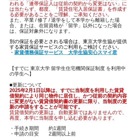
われる「連帯保証人は従前の契約から変更はない」に
は当たらず、都度、「賃貸住宅入居保証書」を作成す
る必要があることをご理解、ご承知ください。
また、卒業 / 修了 / 退学をして本学から離籍した場
合、または、在留資格が「留学」以外になった場合
は、保証対象外になります。
別の保証を必要とされる場合は、東京大学生協が提供
する家賃保証サービスのご利用もご検討ください。
・
家賃債務保証サービス 大学生協安心スマイ君
【すでに 東京大学 留学生住宅機関保証制度 を利用中
の学生へ】
■更新について
2025年2月1日以降は、すでに当制度を利用した賃貸
借契約により同じ物件に居住し、かつ従前の契約内容
に変更がない賃貸借契約書の更新に限り、当制度の更
新の申請をすることが可能です。
賃貸借契約の更新は、自動更新ではありませんので、
再度、本学に当制度を申し込む必要があります。
・手続き期間 約1週間
・申請の目安 2週間以上前