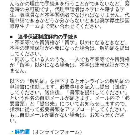
んらかの理由で手続きを行うことができないなど、緊
急時のみ可能です。代理申請者は本学に在籍する学
生、教職員など本学関係者でなければなりません。代
理申請できるかどうか分からないときは奨学厚生課国
際厚生チームまで問い合わせてください。
■ 連帯保証制度解約の手続き
・卒業等で在留資格が「留学」以外になるときなど、
本学の連帯保証が不要になった場合は、解約届を提出
してください。
・同居している人のうち、一人でも卒業等で在留資格
が「留学」以外になる場合は、本学は連帯保証ができ
ません。
以下の『解約届』を押下するとオンラインの解約届の
申請書に移動します。必要事項を記入し提出（送信）
してください。送信後、「書類を提出してください」
という件名の自動メールが届きます。メール内で「必
要書類」と「提出先」についてお知らせしますので、
指示に従って必要書類をアップロードしてください。
もし自動メールが届かない場合は、お知らせくださ
い。
・解約届
（オンラインフォーム）