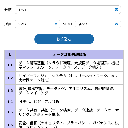
分類
所属
SDGs
絞り込む
１.
データ活用共通技術
データ処理基盤（クラウド環境、大規模データ処理系、機械
1.1
学習フレームワーク、データベース、データ構造）
サイバーフィジカルシステム（センサーネットワーク、IoT、
1.2
実時間データ処理）
統計, 機械学習、データ同化、アルゴリズム、数理的基礎、
1.3
データマイニング
1.4
可視化、ビジュアル分析
データ共有・共創（データ検索、データ連携、データオーサ
1.5
リング、メタデータ生成）
安全、信頼（セキュリティ、プライバシー、ガバナンス、法
1.6
律、ブロックチェーン）