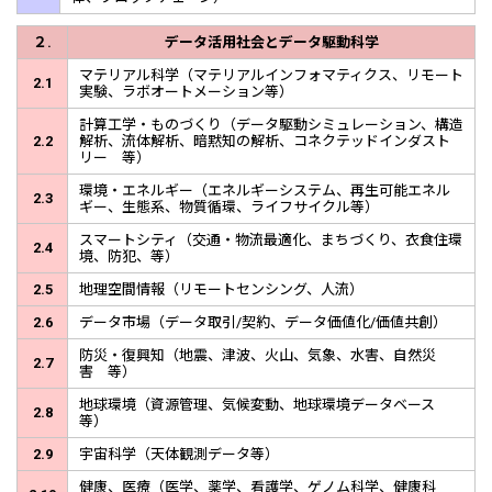
２.
データ活用社会とデータ駆動科学
マテリアル科学（マテリアルインフォマティクス、リモート
2.1
実験、ラボオートメーション等）
計算工学・ものづくり（データ駆動シミュレーション、構造
2.2
解析、流体解析、暗黙知の解析、コネクテッドインダスト
リー 等）
環境・エネルギー（エネルギーシステム、再生可能エネル
2.3
ギー、生態系、物質循環、ライフサイクル等）
スマートシティ（交通・物流最適化、まちづくり、衣食住環
2.4
境、防犯、等）
2.5
地理空間情報（リモートセンシング、人流）
2.6
データ市場（データ取引/契約、データ価値化/価値共創）
防災・復興知（地震、津波、火山、気象、水害、自然災
2.7
害 等）
地球環境（資源管理、気候変動、地球環境データベース
2.8
等）
2.9
宇宙科学（天体観測データ等）
健康、医療（医学、薬学、看護学、ゲノム科学、健康科