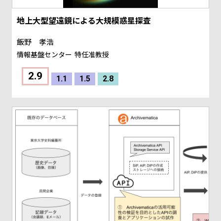
地上大型望遠鏡による大規模惑星探査
飯野 孝浩
情報基盤センター
特任准教授
2.9
1.1
1.5
2.8