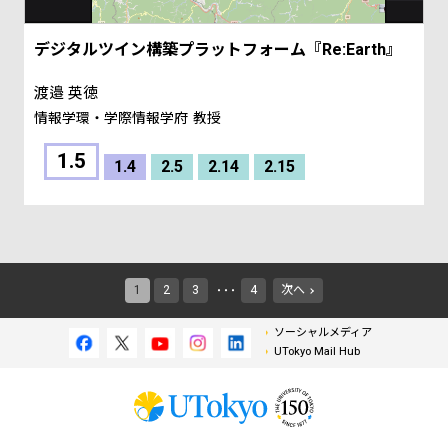
デジタルツイン構築プラットフォーム『Re:Earth』
渡邉 英徳
情報学環・学際情報学府
教授
1.5
1.4
2.5
2.14
2.15
1
2
3
4
次へ
・・・
ソーシャルメディア
UTokyo Mail Hub