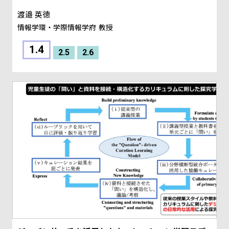
渡邉 英徳
情報学環・学際情報学府
教授
1.4
2.5
2.6