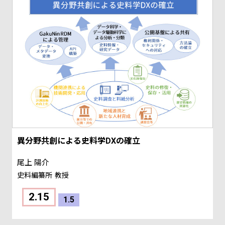
異分野共創による史料学DXの確立
尾上 陽介
史料編纂所
教授
2.15
1.5