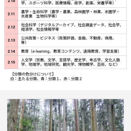
2.10
学、スポーツ科学、医療情報、疫学、創薬、栄養学等）
農学・生命科学（農学・農業、森林圏学・林業、水圏学・
2.11
水産業 生物科学等）
社会科学（デジタルアーカイブ、社会調査データ、社会学、
2.12
経済学、社会情報学等
公共政策・ビジネス（政策評価、金融、不動産、保険、
2.13
等）
2.14
教育（e-learning、教育コンテンツ、遠隔教育、学習支援）
人文学（宗教、文学、言語学、歴史学、考古学、文化人類
2.15
学、地理学、地域研究、観光学、博物館学、芸術、など）
【分類の色分けについて】
白：主たる分類、青：分類１、赤：分類２