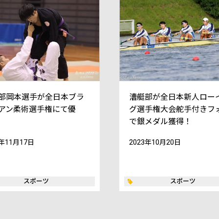
部岡本選手が全日本ブラ
漕艇部が全日本新人ロー
アン柔術選手権にて優
グ選手権大会舵手付きフ
で銀メダル獲得！
3年11月17日
2023年10月20日
スポーツ
スポーツ