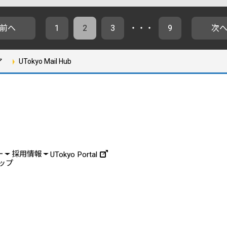
前へ
1
2
3
・・・
9
次
ア
UTokyo Mail Hub
ー
採用情報
UTokyo Portal
ップ