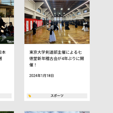
日本
東京大学剣道部主催による七
選
徳堂新年稽古会が4年ぶりに開
催！
2024年1月18日
スポーツ