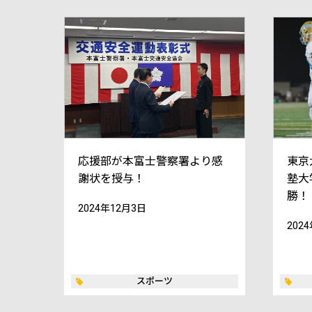
応援部が本富士警察署より感
東京
謝状を授与！
塾大
勝！
2024年12月3日
202
スポーツ