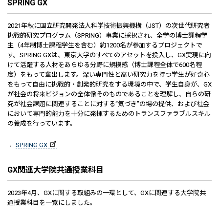
SPRING GX
2021年秋に国立研究開発法人科学技術振興機構（JST）の次世代研究者
挑戦的研究プログラム（SPRING）事業に採択され、全学の博士課程学
生（4年制博士課程学生を含む）約1200名が参加するプロジェクトで
す。SPRING GXは、東京大学のすべてのアセットを投入し、GX実現に向
けて活躍する人材をあらゆる分野に規模感（博士課程全体で600名程
度）をもって輩出します。深い専門性と高い研究力を持つ学生が好奇心
をもって自由に挑戦的・創発的研究をする環境の中で、学生自身が、GX
が社会の将来ビジョンの全体像そのものであることを理解し、自らの研
究が社会課題に関連することに対する“気づき”の場の提供、および社会
において専門的能力を十分に発揮するためのトランスファラブルスキル
の養成を行っています。
SPRING GX
GX関連大学院共通授業科目
2023年4月、GXに関する取組みの一環として、GXに関連する大学院共
通授業科目を一覧にしました。