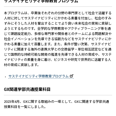
サステイナビリティ学際教育プログラム
本プログラムは、卒業後それぞれの分野の専門家として社会で活躍する
人材に対してサステイナビリティにかかわる素養を付加し、社会のすみ
ずみにそうした人材を輩出することでより良い未来社会の実現に貢献し
ようとするものです。全学的な学際教育やアクティブラーニング等を通
じて課題設定能力、多様な専門家や関係者とのチームによる問題解決や
社会イノベーションを先導できる協創力などをサステイナビリティにか
かわる素養に加えて涵養します。また、条件が整い次第、サステイナビ
リティに関連する海外の連携大学との交換留学・単位相互認定などを通
じて国際的な持続可能な開発の推進を先導できる人材の育成や、サステ
イナビリティの素養を身に着け、ビジネスや研究で世界的に活躍する人
材の育成に貢献します。
サステイナビリティ学際教育プログラム
GX関連学部共通授業科目
2023年4月、GXに関する取組みの一環として、GXに関連する学部共通
授業科目を一覧にしました。