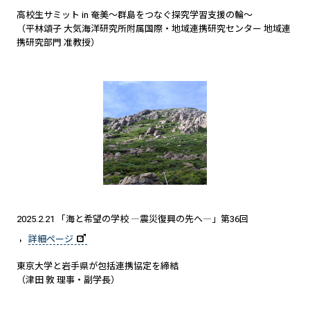
高校生サミット in 奄美～群島をつなぐ探究学習支援の輪～
（平林頌子 大気海洋研究所附属国際・地域連携研究センター 地域連
携研究部門 准教授）
2025.2.21 「海と希望の学校 ―震災復興の先へ―」第36回
詳細ページ
東京大学と岩手県が包括連携協定を締結
（津田 敦 理事・副学長）