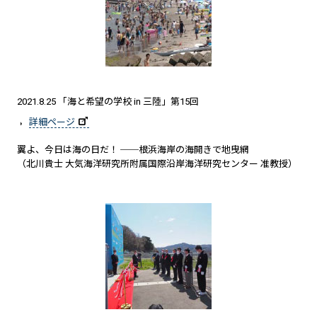
2021.8.25 「海と希望の学校 in 三陸」第15回
詳細ページ
翼よ、今日は海の日だ！ ──根浜海岸の海開きで地曳網
（北川貴士 大気海洋研究所附属国際沿岸海洋研究センター 准教授）